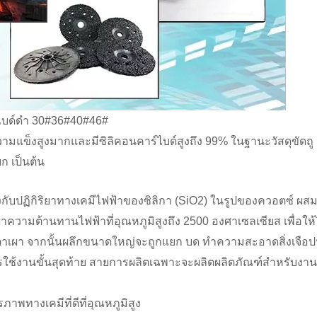
์ไบด์ดำ 30#36#40#46#
มีความแข็งสูงมากและมีซิลิคอนคาร์ไบด์สูงถึง 99% ในฐานะวัสดุขั
ยก เป็นต้น
องกับปฏิกิริยาทางเคมีไฟฟ้าของซิลิกา (SiO2) ในรูปของควอตซ์ ผส
ความต้านทานไฟฟ้าที่อุณหภูมิสูงถึง 2500 องศาเซลเซียส เพื่อให
เตาเผา จากนั้นผลึกขนาดใหญ่จะถูกแยก บด ทำความสะอาดสิ่งเจือป
ช้งานขั้นสุดท้าย สายการผลิตเฉพาะจะผลิตผลิตภัณฑ์สำหรับงานป
าพทางเคมีที่ดีที่อุณหภูมิสูง