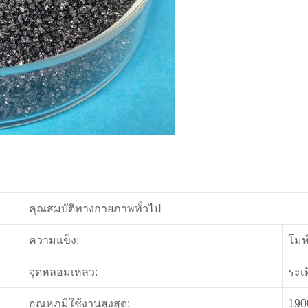
คุณสมบัติทางกายภาพทั่วไป
ความแข็ง:
โมห
จุดหลอมเหลว:
ระเห
อุณหภูมิใช้งานสูงสุด:
19