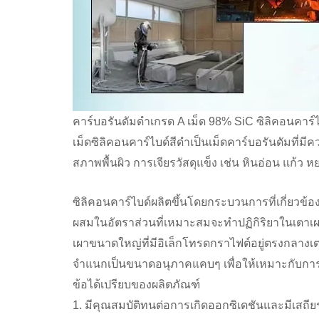
คาร์บอรันดัมดำเกรด A เม็ด 98% SiC ซิลิคอนคาร
เม็ดซิลิคอนคาร์ไบด์สีดำเป็นเม็ดคาร์บอรันดัมที่
สภาพพื้นผิว การเจียรวัสดุแข็ง เช่น หินอ่อน แก้ว ห
ซิลิคอนคาร์ไบด์ผลิตขึ้นโดยกระบวนการที่เกี่ยวข้
ผสมในอัตราส่วนที่เหมาะสมจะทำปฏิกิริยาในเตาเผา
เผาขนาดใหญ่ที่มีอิเล็กโทรดกราไฟต์อยู่ตรงกลาง
จำแนกเป็นขนาดอนุภาคแคบๆ เพื่อให้เหมาะกับการใ
ข้อได้เปรียบของผลิตภัณฑ์
1. มีคุณสมบัติทนต่อการเกิดออกซิเดชันและมีเสถียรภ