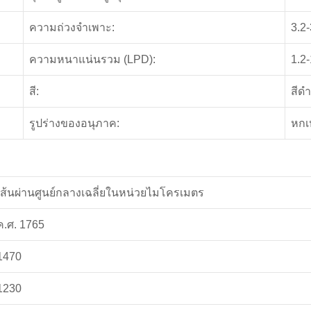
ความถ่วงจำเพาะ:
3.2-
ความหนาแน่นรวม (LPD):
1.2-
สี:
สีดำ
รูปร่างของอนุภาค:
หกเ
เส้นผ่านศูนย์กลางเฉลี่ยในหน่วยไมโครเมตร
ค.ศ. 1765
1470
1230