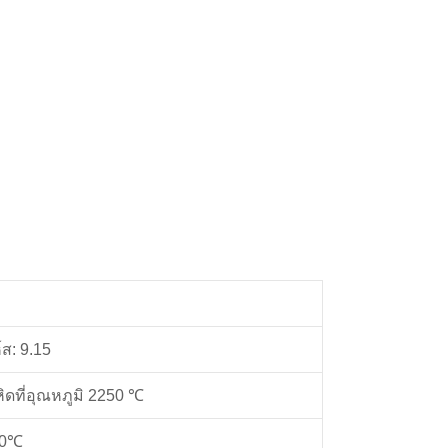
์ส: 9.15
ิดที่อุณหภูมิ 2250 ℃
00℃