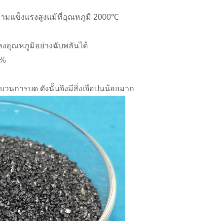
วามแข็งแรงสูงแม้ที่อุณหภูมิ 2000℃
งอุณหภูมิอย่างฉับพลันได้
5%
บวนการบด ดังนั้นจึงมีสิ่งเจือปนน้อยมาก