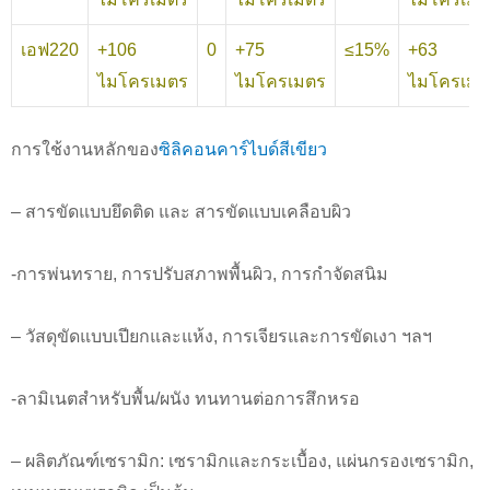
เอฟ220
+106
0
+75
≤15%
+63
ไมโครเมตร
ไมโครเมตร
ไมโครเมต
การใช้งานหลักของ
ซิลิคอนคาร์ไบด์สีเขียว
– สารขัดแบบยึดติด และ สารขัดแบบเคลือบผิว
-การพ่นทราย, การปรับสภาพพื้นผิว, การกำจัดสนิม
– วัสดุขัดแบบเปียกและแห้ง, การเจียรและการขัดเงา ฯลฯ
-ลามิเนตสำหรับพื้น/ผนัง ทนทานต่อการสึกหรอ
– ผลิตภัณฑ์เซรามิก: เซรามิกและกระเบื้อง, แผ่นกรองเซรามิก,